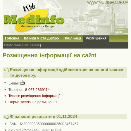
WWW.MEDINFO.DP.UA
Головна
Клініки міста Дніпро
Публікації
Розміщення
Типове розміщення
Банери
Розміщення інформації на сайті
Розміщення інформації здійснюється на основі заявки
та договору.
E-mail:
Телефон:
8-067-2869114
Типове розміщення інформації
Форма заявки на розміщення
Фінансові реквізити c 01.11.2024
IBAN: UA303003350000000026002467467
в АТ "Райффайзен Банк", м.Київ