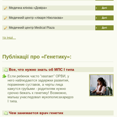
Медична клініка «Довіра»
Далі
Медичний центр «лікаря Ніколаєва»
Далі
Медичний центр Medical Plaza
Далі
та інші...
Публікації про «Генетику»:
Все, что нужно знать об МПС I типа
Если ребенок часто “хватает” ОРВИ, у
него наблюдаются задержки развития,
поражение суставов, а черты лица
кажутся грубыми - родителям нужно
срочно бежать к генетику! Возможно,
малыш унаследовал мукополисахаридоз
I типа.
Чем занимается врач генетик