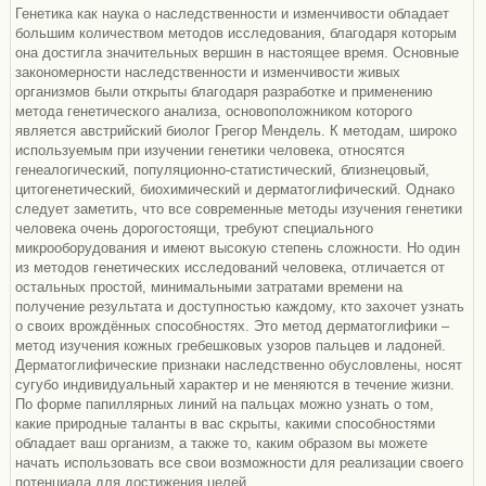
Генетика как наука о наследственности и изменчивости обладает
большим количеством методов исследования, благодаря которым
она достигла значительных вершин в настоящее время. Основные
закономерности наследственности и изменчивости живых
организмов были открыты благодаря разработке и применению
метода генетического анализа, основоположником которого
является австрийский биолог Грегор Мендель. К методам, широко
используемым при изучении генетики человека, относятся
генеалогический, популяционно-статистический, близнецовый,
цитогенетический, биохимический и дерматоглифический. Однако
следует заметить, что все современные методы изучения генетики
человека очень дорогостоящи, требуют специального
микрооборудования и имеют высокую степень сложности. Но один
из методов генетических исследований человека, отличается от
остальных простой, минимальными затратами времени на
получение результата и доступностью каждому, кто захочет узнать
о своих врождённых способностях. Это метод дерматоглифики –
метод изучения кожных гребешковых узоров пальцев и ладоней.
Дерматоглифические признаки наследственно обусловлены, носят
сугубо индивидуальный характер и не меняются в течение жизни.
По форме папиллярных линий на пальцах можно узнать о том,
какие природные таланты в вас скрыты, какими способностями
обладает ваш организм, а также то, каким образом вы можете
начать использовать все свои возможности для реализации своего
потенциала для достижения целей.