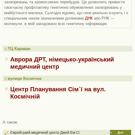
захворювань та хромосомних перебудов. Це дозволить провести
своєчасну профілактику генетично обумовлених захворювань у
майбутнього малюка. Сьогодні відомо, що гени реально існують і є
спеціальним чином зазначеними ділянками
ДНК
або РНК —
молекули, в якій закодовано всю генетичну інформацію.
ТЦ Караван
Аврора ДРТ, німецько-український
медичний центр
вулиця Космічна
Центр Планування Сім`ї на вул.
Космічній
А також:
Єврейський медичний центр Джей Ем Сі
Далі