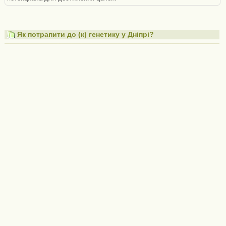
Як потрапити до (к) генетику у Дніпрі?