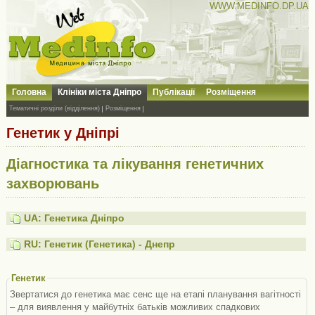
WWW.MEDINFO.DP.UA
Головна
Клініки міста Дніпро
Публікації
Розміщення
Тематичні розділи (відділення)
Розміщення
Генетик у Дніпрі
Діагностика та лікування генетичних
захворювань
UA: Генетика Дніпро
RU: Генетик (Генетика) - Днепр
Генетик
Звертатися до генетика має сенс ще на етапі планування вагітності
– для виявлення у майбутніх батьків можливих спадкових