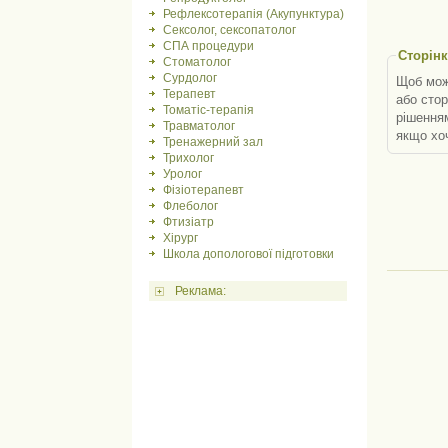
Рефлексотерапія (Акупунктура)
Сексолог, сексопатолог
СПА процедури
Сторін
Стоматолог
Сурдолог
Щоб мож
Терапевт
або стор
Томатіс-терапія
рішенням
Травматолог
якщо хо
Тренажерний зал
Трихолог
Уролог
Фізіотерапевт
Флеболог
Фтизіатр
Хірург
Школа допологової підготовки
Реклама: