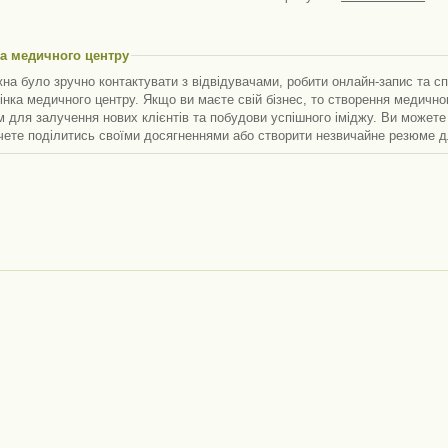
ка медичного центру
на було зручно контактувати з відвідувачами, робити онлайн-запис та с
інка медичного центру. Якщо ви маєте свій бізнес, то створення медичн
 для залучення нових клієнтів та побудови успішного іміджу. Ви можете 
чете поділитись своїми досягненнями або створити незвичайне резюме д