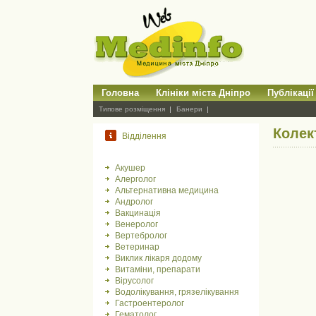
Головна
Клініки міста Дніпро
Публікації
Типове розміщення
Банери
Колек
Відділення
Акушер
Алерголог
Альтернативна медицина
Андролог
Вакцинація
Венеролог
Вертебролог
Ветеринар
Виклик лікаря додому
Витаміни, препарати
Вірусолог
Водолікування, грязелікування
Гастроентеролог
Гематолог