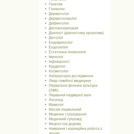
Генетик
Гінеколог
Дерматолог
Дерматоонколог
Дефектолог
Диспансеризація
Діагност (діагностика організма)
Дієтолог
Ендокринолог
Ендоскопія
Естетична гінекологія
Імунолог
Інфекціоніст
Кардіолог
Косметолог
Лабораторні дослідження
Лікар сімейної медицини
Лікувальна фізична культура
(ЛФК)
Лікування надмірної ваги
Логопед
Мамолог
Масаж лікувальний
Медичне страхування
Медичний супровід
Медсестра додому
Навчання і корекційна робота з
дітьми