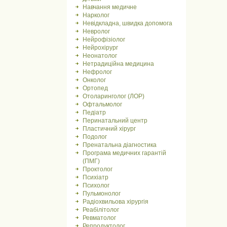
Навчання медичне
Нарколог
Невідкладна, швидка допомога
Невролог
Нейрофізіолог
Нейрохірург
Неонатолог
Нетрадиційна медицина
Нефролог
Онколог
Ортопед
Отоларинголог (ЛОР)
Офтальмолог
Педіатр
Перинатальний центр
Пластичний хірург
Подолог
Пренатальна діагностика
Програма медичних гарантій
(ПМГ)
Проктолог
Психіатр
Психолог
Пульмонолог
Радіохвильова хірургія
Реабілітолог
Ревматолог
Репродуктолог